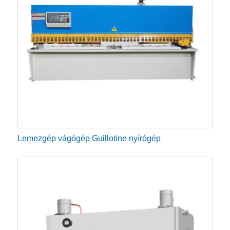
fémes anyagok lemezeinek különféle formákra
vágására. Az eladó hidraulikus ollót széles körben
használják különféle fémanyagok közvetlen vágására,
különböző igények szerint. A nyírógépeket az
autóiparban, a nyomdaiparban, az élelmiszer-
feldolgozásban, a mérnöki munkákban, az
elektronikában, a műanyagiparban, a
fafeldolgozásban, az elektromosságban, az
építőiparban és számos más ipari szegmensben
Lemezgép vágógép Guillotine nyírógép
használják. Ezenkívül széles körben használják az
acélgyártásban, a hajógyártásban, a
konténergyártásban, a kapcsolókészülékekben, a
gépgyártásban és a könnyűiparban.
Figyelmeztetés a hidraulikus nyírógép