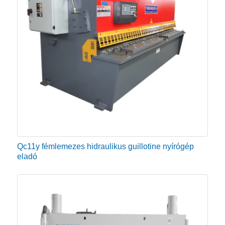
Qc11y fémlemezes hidraulikus guillotine nyírógép
eladó