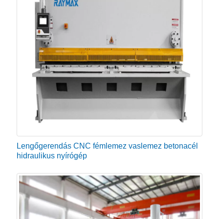
Lengőgerendás CNC fémlemez vaslemez betonacél
hidraulikus nyírógép