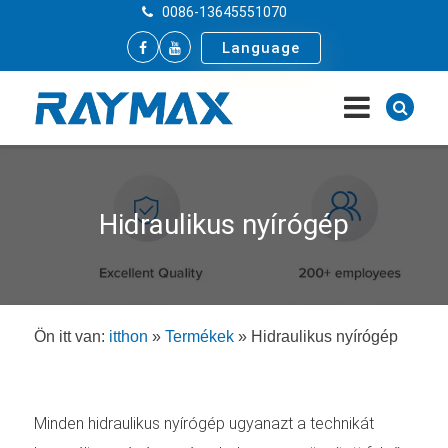
0086-13645551070
Language
Hidraulikus nyírógép
Ön itt van:
itthon
»
Termékek
»
Hidraulikus nyírógép
Minden hidraulikus nyírógép ugyanazt a technikát