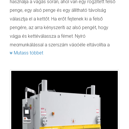
használja a vágás során, ahol van egy rögzített felső
penge, egy alsó penge és egy állítható távolság
választja el a kettőt. Ha erőt fejtenek ki a felső
pengére, az arra kényszeríti az alsó pengét, hogy
vágja és kettéválassza a fémet. Nyíró
megmunkálással a szerszám vágóéle eltávolítja a
Mutass többet
fémet a lemezről. Amíg ez megtörténik, maximális
nyomást alkalmazunk. A szerszám azonban csak
egyszer érinti a fémet.
A hidraulikus nyírógépet évek óta használják ipari
alkalmazásokban. Ezek az eladó hidraulikus ollók
könnyen és pontosan vághatnak és nyírhatnak
sokféle, különböző méretű acélt. Ezeknek a gépeknek
különféle típusai vannak, amelyeket világszerte
használnak. E típusok közé tartozik a lengőgerendás