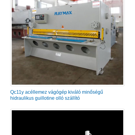
Qc11y acéllemez vágógép kiváló minőségű
hidraulikus guillotine olló szállító