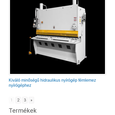
Kiváló minőségű hidraulikus nyírógép fémlemez
nyírógéphez
1
2
3
»
Termékek