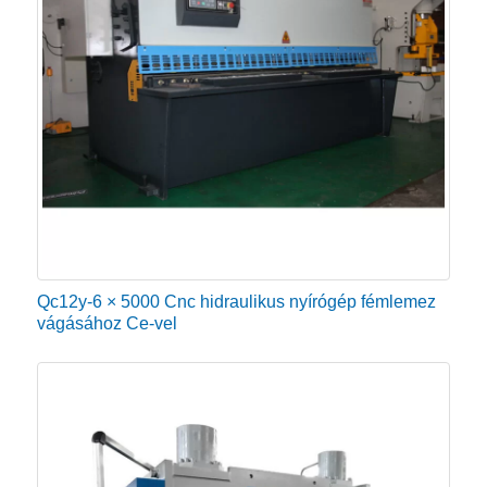
Qc12y-6 × 5000 Cnc hidraulikus nyírógép fémlemez
vágásához Ce-vel