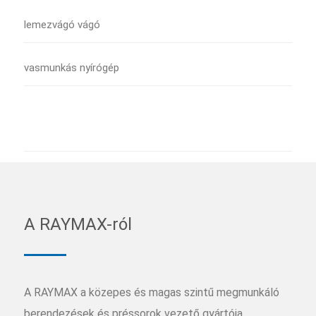
lemezvágó vágó
vasmunkás nyírógép
A RAYMAX-ról
A RAYMAX a közepes és magas szintű megmunkáló
berendezések és préssorok vezető gyártója