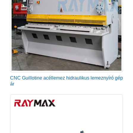
hatékonyságát és megvalósíthatja a válaszfal
nyírásának funkcióját.
Az eladó hidraulikus olló nem igényel sok
karbantartást, mivel a mechanikus modellek és ezért
költséghatékonyak.
A hidraulikus nyírógépek általában kompakt gépek,
ezért kevesebb helyet foglalnak el, annak ellenére,
CNC Guillotine acéllemez hidraulikus lemeznyíró gép
hogy ugyanolyan nyomást fejtenek ki, mint a
ár
mechanikus nyírógépek.
A hidraulikus nyírógép alkalmazásai
A hidraulikus fémlemez nyírógépet széles körben
használják nagy lemezek, rudak és fémes és nem