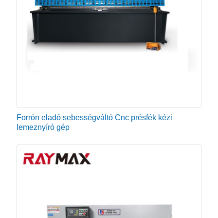
rögzített ágyra vannak felszerelve. Általában néhány
ezred hüvelyknyi távolságra vannak egymástól. Ami
nagyszerű, az az, hogy a pengék megfordíthatók –
hasonlóan a gumiabroncsok forgatásához – a kopás
leküzdése érdekében, valamint újraélezhetők vagy
cserélhetők. Ezenkívül tudnia kell, hogy a penge
mérete és funkciója megfelelő-e az Ön működési
típusának.
Forrón eladó sebességváltó Cnc présfék kézi
lemeznyíró gép
● Mérési rendszer
Győződjön meg arról, hogy a fémlemez nyírógépe
tartalmaz egy mérőrendszert vagy úgynevezett
„ütközőket”. Ezek segítik a kezelőket abban, hogy
következetes, gyors és hatékony vágásokat
végezzenek pontosan, így nem kell minden egyes