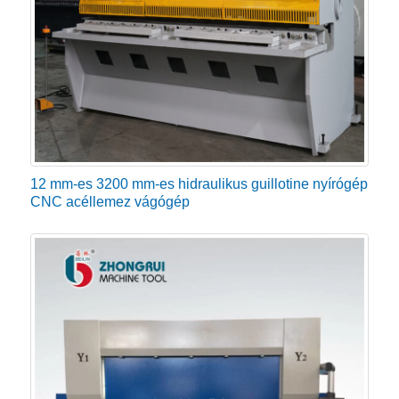
illeti, a RAYMAX, a 10 legjobb hidraulikus nyírógép
gyártója kiváló minőségű, nagy teljesítményű fémnyíró
gépek választékát kínálja eladásra, amelyek a
versenyt felülmúlják. Hidraulikus nyírógépünk a
legújabb technológiát, nagy teljesítményű, egyszerű
működtetésű eszközöket tartalmazza, és hosszú
ideig zökkenőmentesen működik.
12 mm-es 3200 mm-es hidraulikus guillotine nyírógép
CNC acéllemez vágógép
A hidraulikus nyírógép főbb részei,
amelyeket figyelembe kell venni
vásárlás előtt
Ha úgy dönt, hogy új nyíróberendezést vásárol, meg
kell győződnie arról, hogy az Ön igényeinek megfelelő
gépet kapja. Minden darab és rész hozzájárul a
produkció sikeréhez. Bár ezek az alkatrészek